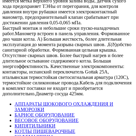
имеется метка верхнего уровня залива воды, датчик сухого
хода предохраняет ТЭНы от перегорания, для контроля
давления внутри рубашки имеется электроконтактный
манометр, предохранительный клапан срабатывает при
достижении давления 0,05-0,065 мПа.
Быстрый монтаж и небольшие сроки пуско-наладочных
работ.Манометр встроен в панель управления. Формованное
дно чаши котла. А) Большая жесткость, более длительная
эксплуатация до момента разрыва сварных швов. ,Б)Удобство
санитарной обработки. Формованная цельная крышка.
Отсутствие сварных швов. Более быстрый нагрев и более
длительное остывание содержимого котла. Большая
энергоэффективность. Качественные электрокомпоненты:
контакторы, испанский переключатель Gottak 25A,
итальянская термостойкая светосигнальная арматура (120С),
термостойкие силиконовые провода.Кабель для подключения
в комплект поставки не входит и приобретается
дополнительно.Диаметр сосуда 425мм.
АППАРАТЫ ШОКОВОГО ОХЛАЖДЕНИЯ И
ЗАМОРОЗКИ
БАРНОЕ ОБОРУДОВАНИЕ
ВЕСОВОЕ ОБОРУДОВАНИЕ
КИПЯТИЛЬНИКИ
КОТЛЫ ПИЩЕВАРОЧНЫЕ