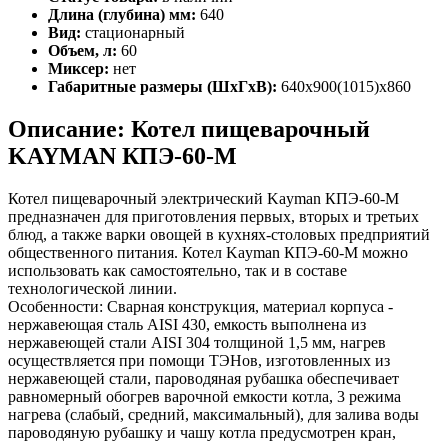
Длина (глубина) мм:
640
Вид:
стационарный
Объем, л:
60
Миксер:
нет
Габаритные размеры (ШхГхВ):
640x900(1015)x860
Описание: Котел пищеварочный
KAYMAN КПЭ-60-М
Котел пищеварочный электрический Kayman КПЭ-60-М
предназначен для приготовления первых, вторых и третьих
блюд, а также варки овощей в кухнях-столовых предприятий
общественного питания. Котел Kayman КПЭ-60-М можно
использовать как самостоятельно, так и в составе
технологической линии.
Особенности: Сварная конструкция, материал корпуса -
нержавеющая сталь AISI 430, емкость выполнена из
нержавеющей стали AISI 304 толщиной 1,5 мм, нагрев
осуществляется при помощи ТЭНов, изготовленных из
нержавеющей стали, пароводяная рубашка обеспечивает
равномерный обогрев варочной емкости котла, 3 режима
нагрева (слабый, средний, максимальный), для залива воды
пароводяную рубашку и чашу котла предусмотрен кран,