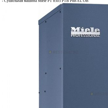
-
Сушильная машина Miele PT 8503 PTB Plus EL OB