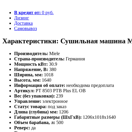
В кредит от:
0 руб.
Лизинг
Доставка
Самовывоз
Характеристики: Сушильная машина Mi
Производитель:
Miele
Страна-производитель:
Германия
Мощность кВт:
30.9
Напряжение, В:
380
Ширина, мм:
1018
Высота, мм:
1640
Информация об оплате:
необходима предоплата
Артикул:
PT 8503 PTB Plus EL OB
Вес (без упаковки):
239
Управление:
электронное
Статус товара:
под заказ
Длина (глубина) мм:
1206
Габаритные размеры (ШхГхВ):
1206х1018х1640
Объем барабана, л:
500
Реверс:
да