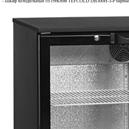
-
Шкаф холодильный со стеклом TEFCOLD DB300H-3-P барны