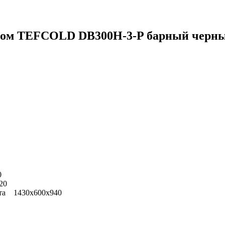
клом TEFCOLD DB300H-3-P барный черн
0
20
ота 1430x600x940