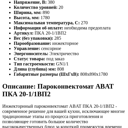
Напряжение, В:
380
Количество уровней:
20
Ширина, мм:
890
Высота, мм:
1780
Максимальная температура, С:
270
Информация об оплате:
необходима предоплата
Артикул:
ПКА 20-1/1ВП2
Вес (без упаковки):
285
Парообразование:
инжекторное
Управление:
сенсорное
Энергоноситель:
Электричество
Статус товара:
под заказ
Тип гастроемкости:
GN1/1
Длина (глубина) мм:
808
Габаритные размеры (ШхГхВ):
808x890x1780
Описание: Пароконвектомат ABAT
ПКА 20-1/1ВП2
Инжекторнный пароконвектомат ABAT ПКА 20-1/1ВП2 -
современное решение для вашей кухни, исключающее многие
традиционные этапы из процесса приготовления и
позволяющее готовить большое количество
высококачественных блюд за короткий промежуток времени