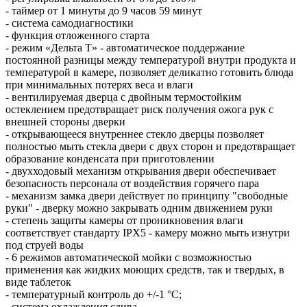
- таймер от 1 минуты до 9 часов 59 минут
- система самодиагностики
- функция отложенного старта
- режим «Дельта Т» - автоматическое поддержание
постоянной разницы между температурой внутри продукта и
температурой в камере, позволяет деликатно готовить блюда
при минимальных потерях веса и влаги
- вентилируемая дверца с двойным термостойким
остеклением предотвращает риск получения ожога рук с
внешней стороны дверки
- открывающееся внутреннее стекло дверцы позволяет
полностью мыть стекла двери с двух сторон и предотвращает
образование конденсата при приготовлении
- двухходовый механизм открывания двери обеспечивает
безопасность персонала от воздействия горячего пара
- механизм замка двери действует по принципу "свободные
руки" - дверку можно закрывать одним движением руки
- степень защиты камеры от проникновения влаги
соответствует стандарту IPX5 - камеру можно мыть изнутри
под струей воды
- 6 режимов автоматической мойки с возможностью
применения как жидких моющих средств, так и твердых, в
виде таблеток
- температурный контроль до +/-1 °С;
- система охлаждения слива