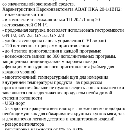
со значительной экономией средств.
Харакетристики Пароконвектомата ABAT ПКА 20-1/1ВП2:
- инжекционный тип
- в комплекте тележка-шпилька ТП 20-1/1 под 20
гастроемкостей GN 1/1
- продольная загрузка позволяет использовать гастроемкости
GN 1/2, GN 2/3, GN1/3, GN 2/8
- удобная сенсорная панель управления (TFT-экран)
- 120 встроенных программ приготовления
- до 4 этапов приготовления в каждой программе
- возможность записи до 360 дополнительных программ,
защищенных индивидуальным паролем повара
- функция многоуровневого приготовления (таймер для
каждого уровня)
- многоточечный температурный щуп для измерения
внутренней температуры продукта - за процессом
приготовления больше не нужно следить - он автоматически
завершится после достижения продуктом необходимой
степени готовности
- USB-порт
- 5 скоростей вращения вентилятора - можно легко подобрать
необходимую как для обжаривания крупных кусков мяса, так
и для выпечки легких десертов и кондитерских изделий
- реверс вентилятора
- регулировка влажности от 0% до 100%