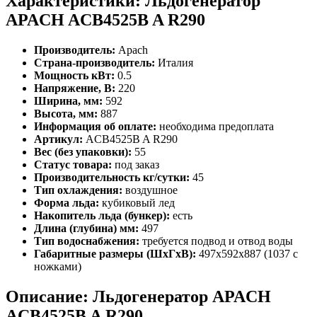
Характеристики: Льдогенератор
APACH ACB4525B A R290
Производитель:
Apach
Страна-производитель:
Италия
Мощность кВт:
0.5
Напряжение, В:
220
Ширина, мм:
592
Высота, мм:
887
Информация об оплате:
необходима предоплата
Артикул:
ACB4525B A R290
Вес (без упаковки):
55
Статус товара:
под заказ
Производительность кг/сутки:
45
Тип охлаждения:
воздушное
Форма льда:
кубиковый лед
Накопитель льда (бункер):
есть
Длина (глубина) мм:
497
Тип водоснабжения:
требуется подвод и отвод воды
Габаритные размеры (ШхГхВ):
497x592x887 (1037 с
ножками)
Описание: Льдогенератор APACH
ACB4525B A R290