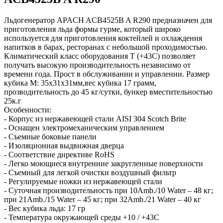
Льдогенератор APACH ACB4525B A R290 предназначен для
приготовления льда формы гурме, который широко
используется для приготовления коктейлей и охлаждения
напитков в барах, ресторанах с небольшой проходимостью.
Климатический класс оборудования Т (+43С) позволяет
получать высокую производительность независимо от
времени года. Прост в обслуживании и управлении. Размер
кубика M: 35х31х31мм,вес кубика 17 грамм,
прозводительность до 45 кг/сутки, бункер вместительностью
25к.г
Особенности:
- Корпус из нержавеющей стали AISI 304 Scotch Brite
- Оснащен электромеханическим управлением
- Съемные боковые панели
- Изоляционная выдвижная дверца
- Соответствие директиве RoHS
- Легко моющиеся внутренние закругленные поверхности
- Съемный для легкой очистки воздушный фильтр
- Регулируемые ножки из нержавеющей стали
- Суточная производительность при 10Amb./10 Water – 48 кг;
при 21Amb./15 Water – 45 кг; при 32Amb./21 Water – 40 кг
- Вес кубика льда: 17 гр
- Температура окружающей среды +10 / +43C