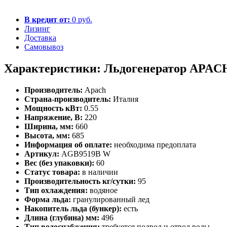
В кредит от:
0 руб.
Лизинг
Доставка
Самовывоз
Характеристики: Льдогенератор APA
Производитель:
Apach
Страна-производитель:
Италия
Мощность кВт:
0.55
Напряжение, В:
220
Ширина, мм:
660
Высота, мм:
685
Информация об оплате:
необходима предоплата
Артикул:
AGB9519B W
Вес (без упаковки):
60
Статус товара:
в наличии
Производительность кг/сутки:
95
Тип охлаждения:
водяное
Форма льда:
гранулированный лед
Накопитель льда (бункер):
есть
Длина (глубина) мм:
496
Тип водоснабжения:
требуется подвод и отвод воды