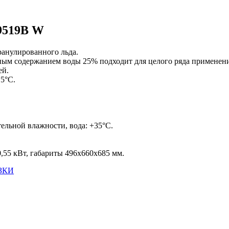
9519B W
анулированного льда.
ным содержанием воды 25% подходит для целого ряда применени
ей.
15°C.
ельной влажности, вода: +35°С.
0,55 кВт, габариты 496x660x685 мм.
ЗКИ