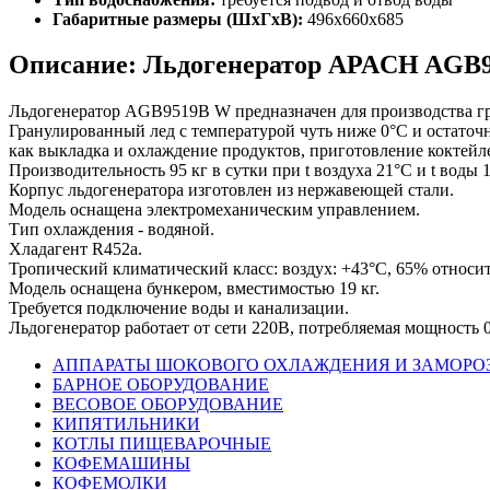
Габаритные размеры (ШхГхВ):
496x660x685
Описание: Льдогенератор APACH AGB
Льдогенератор AGB9519B W предназначен для производства гр
Гранулированный лед с температурой чуть ниже 0°C и остаточ
как выкладка и охлаждение продуктов, приготовление коктейл
Производительность 95 кг в сутки при t воздухa 21°C и t воды 
Корпус льдогенератора изготовлен из нержавеющей стали.
Модель оснащена электромеханическим управлением.
Тип охлаждения - водяной.
Хладагент R452a.
Тропический климатический класс: воздух: +43°С, 65% относит
Модель оснащена бункером, вместимостью 19 кг.
Требуется подключение воды и канализации.
Льдогенератор работает от сети 220В, потребляемая мощность 
АППАРАТЫ ШОКОВОГО ОХЛАЖДЕНИЯ И ЗАМОРО
БАРНОЕ ОБОРУДОВАНИЕ
ВЕСОВОЕ ОБОРУДОВАНИЕ
КИПЯТИЛЬНИКИ
КОТЛЫ ПИЩЕВАРОЧНЫЕ
КОФЕМАШИНЫ
КОФЕМОЛКИ