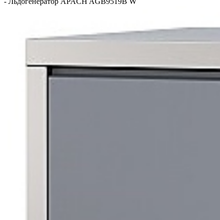
-
Льдогенератор APACH AGB9519B W