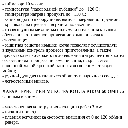
- таймер до 10 часов;
- температура "пароводяной рубашки" до +120 С;
- температура нагрева продукта до +110 С;
- залив воды по выбору пользователя - мерный или ручной;
- крышка фиксируется в верхнем положении;
- газовые упоры механизма подъема и опускания крышки
обеспечивают плотное прилегание крышки котла к
столешнице;
- защитная решетка крышки котла позволяет осуществлять
визуальный контроль процесса приготовления, а также
предоставляет возможность добавления ингредиентов в котел
без остановки процесса перемешивания; накрывается
сплошной малой крышкой, которая легко снимается для
мойки;
- ручной душ для гигиенической чистки варочного сосуда;
- легкосъемный миксер.
ХАРАКТЕРИСТИКИ МИКСЕРА КОТЛА КПЭМ-60-ОМП со
сливным краном:
- ужесточенная конструкция - толщина ребер 3 мм;
- нижний привод;
- плавная регулировка скорости вращения от 0 до 120 об/мин;
- реверс.