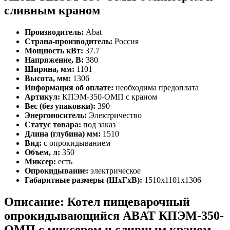
сливным краном
Производитель:
Abat
Страна-производитель:
Россия
Мощность кВт:
37.7
Напряжение, В:
380
Ширина, мм:
1101
Высота, мм:
1306
Информация об оплате:
необходима предоплата
Артикул:
КПЭМ-350-ОМП с краном
Вес (без упаковки):
390
Энергоноситель:
Электричество
Статус товара:
под заказ
Длина (глубина) мм:
1510
Вид:
с опрокидыванием
Объем, л:
350
Миксер:
есть
Опрокидывание:
электрическое
Габаритные размеры (ШхГхВ):
1510х1101х1306
Описание: Котел пищеварочный
опрокидывающийся ABAT КПЭМ-350-
ОМП с миксером и сливным краном