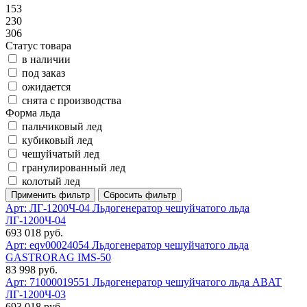
153
230
306
Статус товара
в наличии
под заказ
ожидается
снята с производства
Форма льда
пальчиковый лед
кубиковый лед
чешуйчатый лед
гранулированный лед
колотый лед
Арт: ЛГ-1200Ч-04
Льдогенератор чешуйчатого льда
ЛГ-1200Ч-04
693 018 руб.
Арт: eqv00024054
Льдогенератор чешуйчатого льда
GASTRORAG IMS-50
83 998 руб.
Арт: 71000019551
Льдогенератор чешуйчатого льда ABAT
ЛГ-1200Ч-03
693 018 руб.