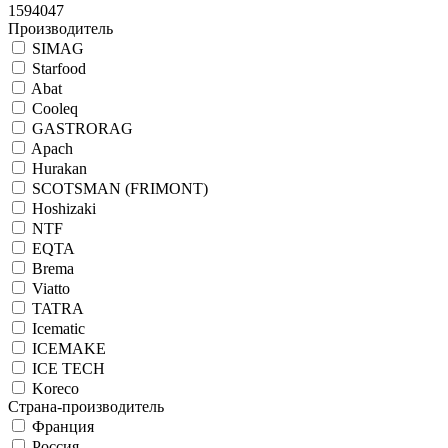
1594047
Производитель
SIMAG
Starfood
Abat
Cooleq
GASTRORAG
Apach
Hurakan
SCOTSMAN (FRIMONT)
Hoshizaki
NTF
EQTA
Brema
Viatto
TATRA
Icematic
ICEMAKE
ICE TECH
Koreco
Страна-производитель
Франция
Россия