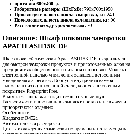
противни 600х400:
да
Габаритные размеры (ШхГхВ):
790х760х1950
Производительность цикла заморозки, кг:
240
Производительность цикла охлаждения, кг:
90
Расстояние между уровнями,мм:
70
Описание: Шкаф шоковой заморозки
APACH ASH15K DF
Шкаф шоковой заморозки Apach ASH15K DF предназначен
для быстрой заморозки продуктов и приготовленных блюд на
предприятиях общественного питания и торговли. Модель с
электронной панелью управления оснащена встроенным
холодильным агрегатом. Корпус и внутренняя камера
выполнены из оцинкованной стали, корпус с пленочным
покрытием Fingerprint Free.
В комплект поставки входит температурный щуп.
Гастроемкости и противни в комплект поставки не входят и
приобретаются отдельно.
Особенности:
Хладагент R452a
Автоматическая разморозка
Циклы охлаждения / заморозки по времени и по термощупу